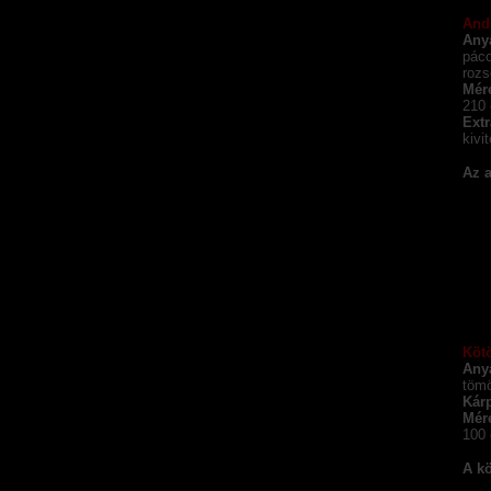
And
Any
páco
rozs
Mér
210 
Extr
kivi
Az a
Köt
Any
tömö
Kárp
Mér
100
A kö