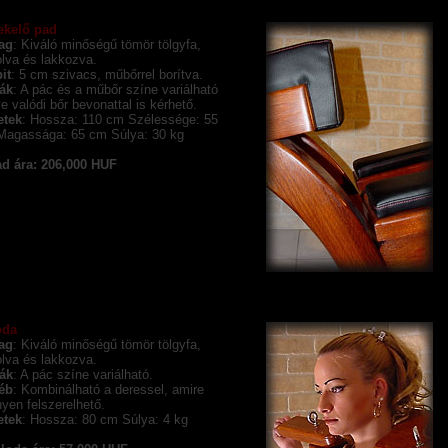
ekelő pad
ag
: Kiváló minőségű tömör tölgyfa,
lva és lakkozva.
it
: 5 cm szivacs, műbőrrel borítva.
ák
: A pác és a műbőr színe variálható
tve valódi bőr bevonattal is kérhető.
etek
: Hossza: 110 cm Szélessége: 55
Magassága: 65 cm Súlya: 30 kg
d ára: 206,000 HUF
oda
ag
: Kiváló minőségű tömör tölgyfa,
lva és lakkozva.
ák
: A pác színe variálható.
éb
: Kombinálható a deressel, amire
yen felszerelhető.
etek
: Hossza: 80 cm Súlya: 4 kg