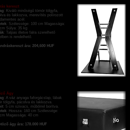
rás kereszt
ag
:
Kiváló minőségű tömör tölgyfa,
lva és lakkozva, merevítés polírozott
damentes acél.
etek
: Szélessége: 100 cm Magassága:
cm Súlya: 35 kg
ák
: Talpas illetve falra szerelhető
telben is rendelhető.
ndráskereszt ára: 204,600 HUF
öző Ágy
ag
: A váz anyaga faforgácslap, lábak
r tölgyfa, pácolva és lakkozva.
it
: 5 cm szivacs,
műbőrrel borítva.
etek
: Hossza: 160 cm Szélessége:
 cm Magassága: 40 cm
töző ágy ára: 178.000 HUF