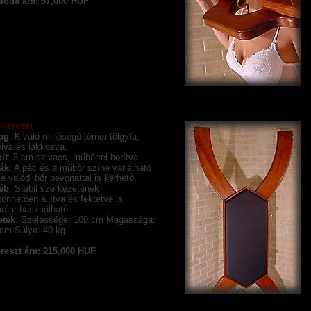
loda ára: 57,000 HUF
 kereszt
ag
: Kiváló minőségű tömör tölgyfa,
lva és lakkozva.
it
: 3 cm szivacs, műbőrrel borítva.
ák
: A pác és a műbőr színe variálható
tve valódi bőr bevonattal is kérhető.
éb
: Stabil szerkezetének
önhetően állítva és fektetve is
ránt használható.
etek
: Szélessége: 100 cm Magassága:
cm Súlya: 40 kg
reszt ára: 215,000 HUF