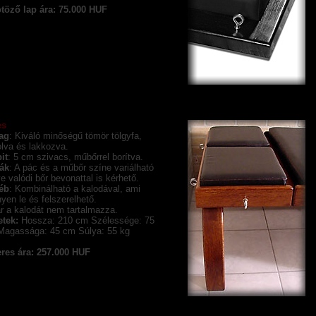
töző lap ára: 75.000 HUF
es
ag
: Kiváló minőségű tömör tölgyfa,
lva és lakkozva.
it
: 5 cm szivacs, műbőrrel borítva.
ák
: A pác és a műbőr színe variálható
tve valódi bőr bevonattal is kérhető.
éb
: Kombinálható a kalodával, ami
yen le és felszerelhető.
r a kalodát nem tartalmazza.
tek:
Hossza: 210 cm Szélessége: 75
Magassága: 45 cm Súlya: 55 kg
res ára: 257.000 HUF