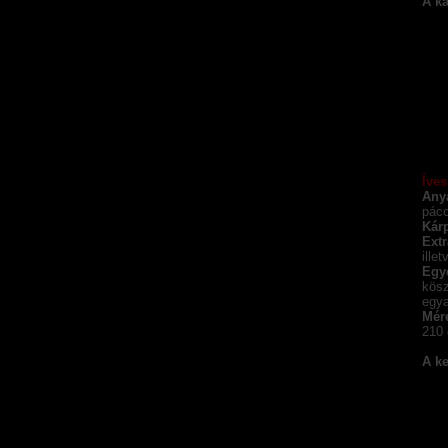
A ka
Íves
Any
páco
Kárp
Extr
ille
Egy
kösz
egya
Mér
210 
A ke