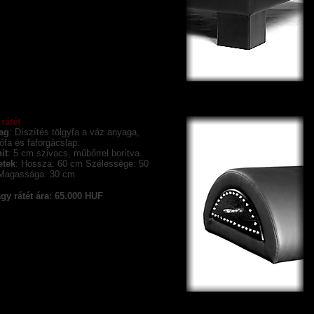
rátét
ag
: Díszítés tölgyfa a váz anyaga,
őfa és faforgácslap.
it
: 5 cm szivacs, műbőrrel borítva.
etek
: Hossza: 60 cm Szélessége: 50
Magassága: 30 cm
gy rátét ára: 65.000 HUF