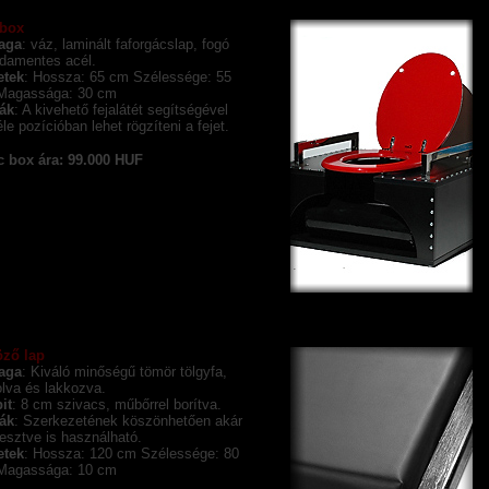
box
aga
: váz, laminált faforgácslap, fogó
damentes acél.
etek
: Hossza: 65 cm Szélessége: 55
Magassága: 30 cm
ák
: A kivehető fejalátét segítségével
éle pozícióban lehet rögzíteni a fejet.
c box ára: 99.000 HUF
öző lap
aga
: Kiváló minőségű tömör tölgyfa,
lva és lakkozva.
it
: 8 cm szivacs, műbőrrel borítva.
ák
: Szerkezetének köszönhetően akár
esztve is használható.
etek
: Hossza: 120 cm Szélessége: 80
Magassága: 10 cm