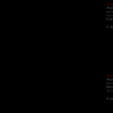
Dug
Any
páco
rozs
Ext
A d
Pac
Any
páco
Mér
10-
A pa