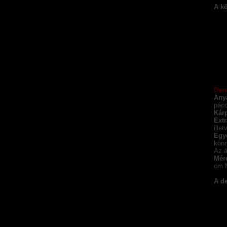
A kö
Der
Any
páco
Kárp
Extr
ille
Egy
könn
Az á
Mére
cm 
A de