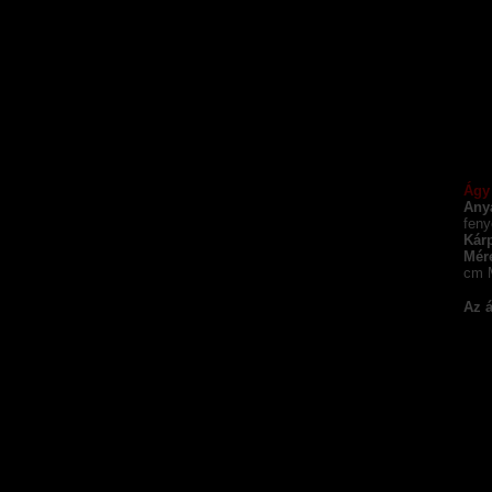
Ágy 
Any
feny
Kárp
Mér
cm 
Az á