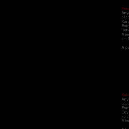
Fen
Any
páco
Kárp
Extr
ille
Mér
cm 
A pa
Kal
Any
páco
Extr
Egy
könn
Mér