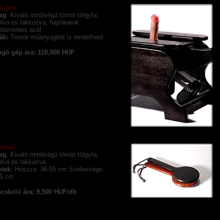
ó gép
ag
:
Kiváló minőségű tömör tölgyfa,
lva és lakkozva, hajtókarok
damentes acél.
rák:
Tömör műanyagból is rendelhető.
ugó gép ára: 118,000 HUF
skoló
ag
:
Kiváló minőségű tömör tölgyfa,
lva és lakkozva.
etek
: Hossza: 36-55 cm Szélessége:
15 cm
cskoló ára: 9,500 HUF/db