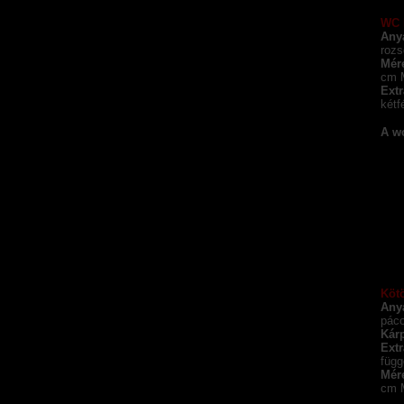
WC 
Any
rozs
Mér
cm 
Extr
kétf
A w
Köt
Any
páco
Kárp
Extr
függ
Mér
cm 